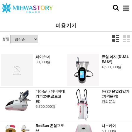
미용기기
정렬
페이스너
듀얼 이지 (DUAL
EASY)
30,000원
4,500,000원
테라노바 에너지테
T-720 온열감압기
라피(24K골드코
(가격문의)
팅)
전화문의
6,700,000원
RedSun 온열프로
나노케어
브
60,000원