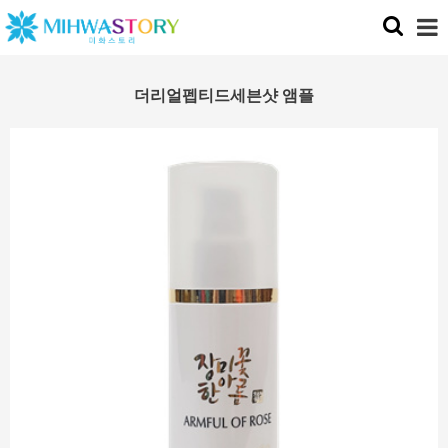
더리얼펩티드세븐샷 앰플