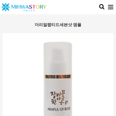
더리얼펩티드세븐샷 앰플