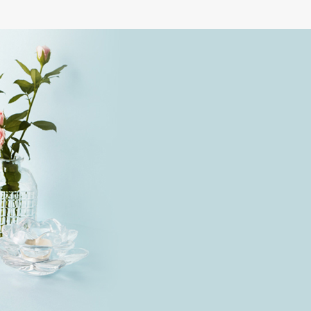
아이세럼
더리
99,000원
기
미리보기
자세히보기
미리