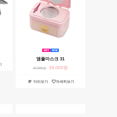
원
앰플마스크 31
듀얼 이지
기
39,000원
4,
45,000원
미리보기
자세히보기
미리