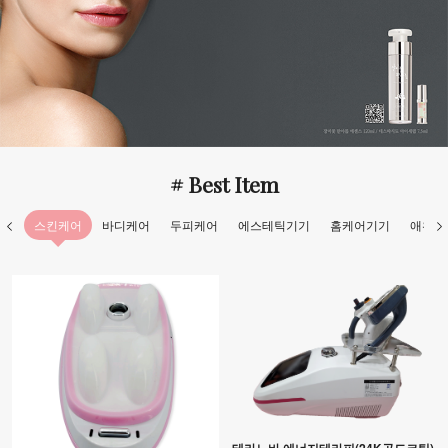
# Best Item
스킨케어
바디케어
두피케어
에스테틱기기
홈케어기기
애완용
테라노바 에너지테라피(24K골드코팅)