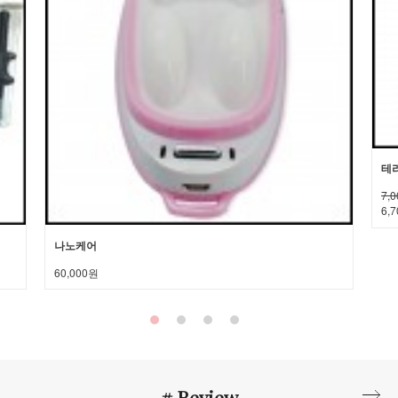
테라
7,
6,
나노케어
60,000원
# Review