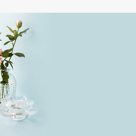
아이세럼
더리
99,000원
기
미리보기
자세히보기
미리