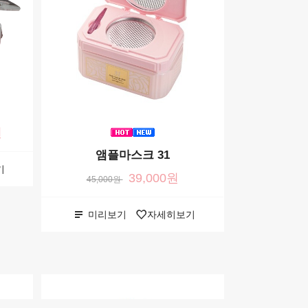
원
앰플마스크 31
듀얼 이지
기
39,000원
4,
45,000원
미리보기
자세히보기
미리