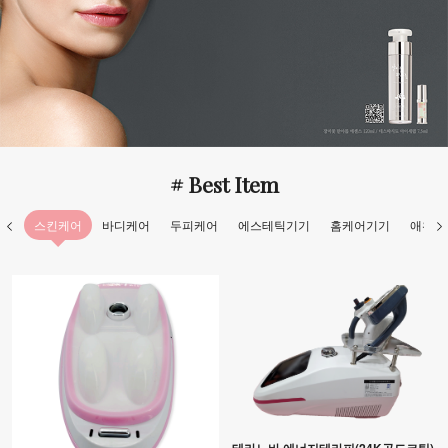
# Best Item
스킨케어
바디케어
두피케어
에스테틱기기
홈케어기기
애완용
테라노바 에너지테라피(24K골드코팅)