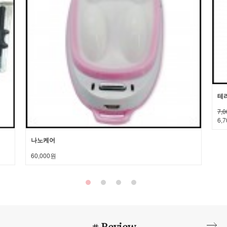
테라
7,
6,
나노케어
60,000원
# Review