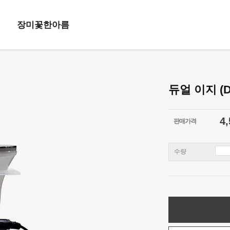
장미꽃한아름
듀얼 이지 (D
4,
판매가격
수량