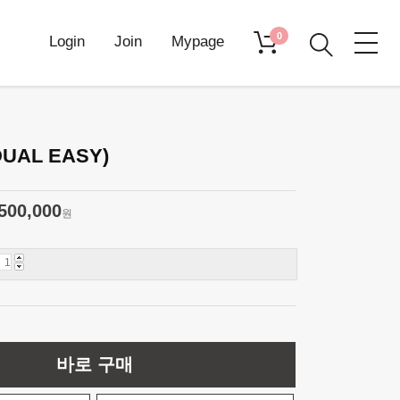
0
Login
Join
Mypage
UAL EASY)
500,000
원
바로 구매