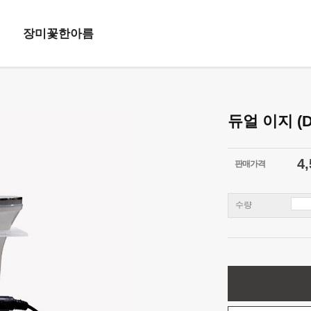
장미꽃한아름
듀얼 이지 (D
4,
판매가격
수량