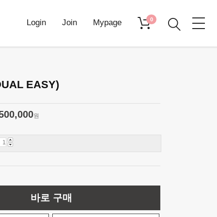
0
Login
Join
Mypage
UAL EASY)
500,000
원
바로 구매