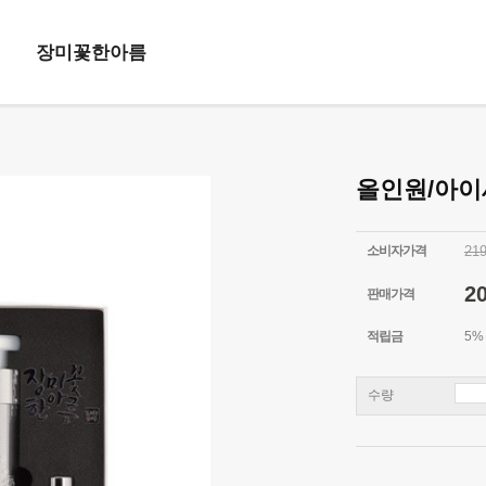
장미꽃한아름
올인원/아
소비자가격
21
2
판매가격
적립금
5%
수량