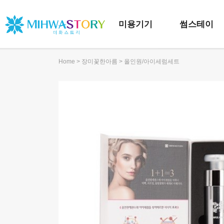
미용기기
썸스테이
>
> 올인원/아이세럼세트
Home
장미꽃한아름