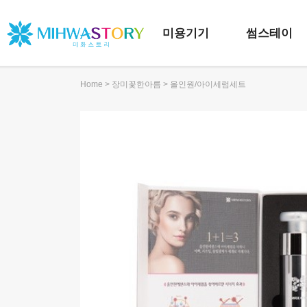
미용기기
썸스테이
>
> 올인원/아이세럼세트
Home
장미꽃한아름