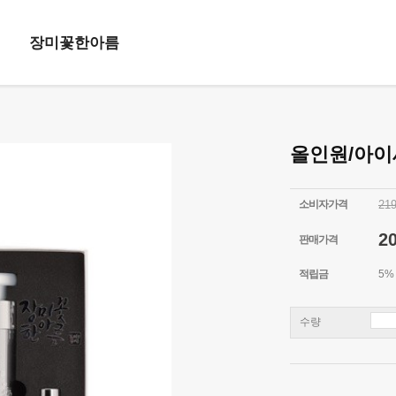
장미꽃한아름
올인원/아
소비자가격
21
2
판매가격
적립금
5%
수량