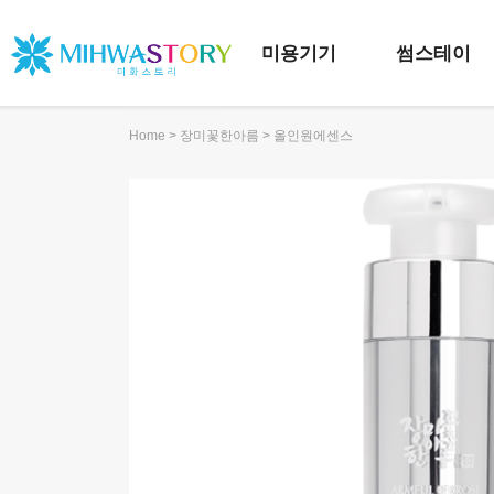
미용기기
썸스테이
>
> 올인원에센스
Home
장미꽃한아름