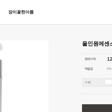
장미꽃한아름
올인원에센
1
판매가격
적립금
5%
수량