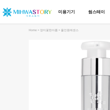
미용기기
썸스테이
>
> 올인원에센스
Home
장미꽃한아름