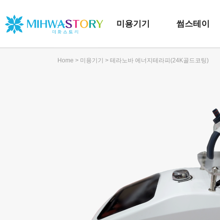
미용기기
썸스테이
>
> 테라노바 에너지테라피(24K골드코팅)
Home
미용기기