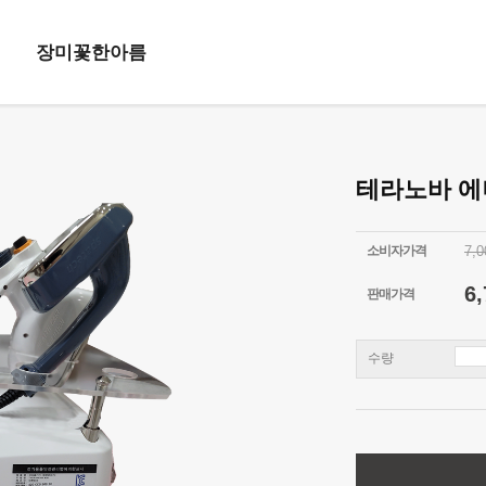
장미꽃한아름
테라노바 에
소비자가격
7,
6,
판매가격
수량