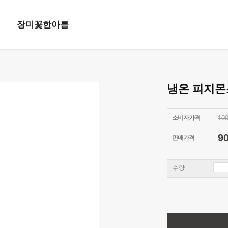
장미꽃한아름
냉온 피지
소비자가격
10
9
판매가격
수량